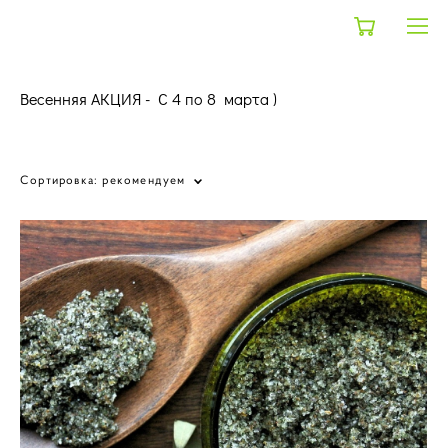
Весенняя АКЦИЯ - С 4 по 8 марта )
shop
>
все
>
весеняя распродажа
Сортировка:
рекомендуем