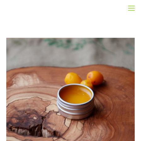
shop
>
все
>
облипиховый бальзам для губ