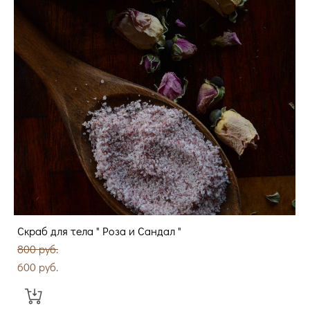
Скраб для тела " Роза и Сандал "
800 pуб.
600 pуб.