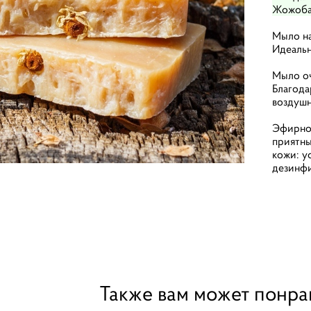
Жожоба
Мыло на
Идеальн
Мыло оч
Благода
воздуш
Эфирное
приятны
кожи: у
дезинфи
Также вам может понра