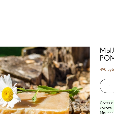
очная ромашка»
МЫ
РО
490 pуб
Состав:
кокоса,
Миндаля