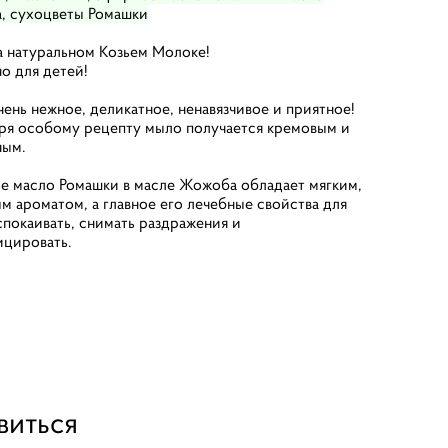
, сухоцветы Ромашки
 натуральном Козьем Молоке!
о для детей!
ень нежное, деликатное, ненавязчивое и приятное!
ря особому рецепту мыло получается кремовым и
ным.
 масло Ромашки в масле Жожоба обладает мягким,
м ароматом, а главное его лечебные свойства для
спокаивать, снимать раздражения и
цировать.
виться