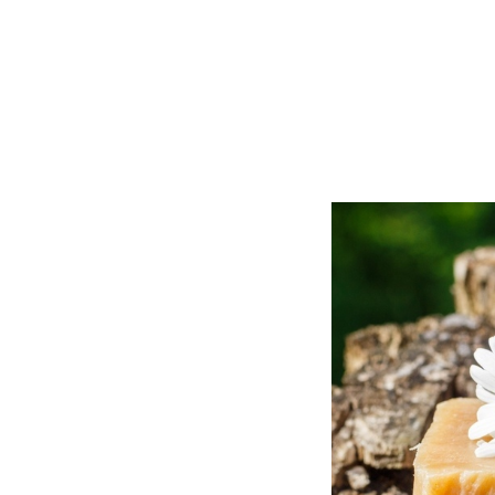
shop
>
мыло
>
мыло «мол