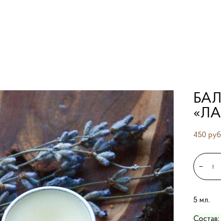
 губ «лаванда»
БАЛ
«Л
450 pуб
5 мл.
Состав: