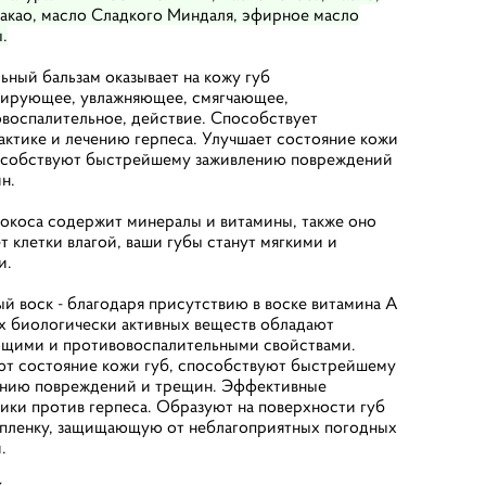
акао, масло Сладкого Миндаля, эфирное масло
.
ьный бальзам оказывает на кожу губ
рирующее, увлажняющее, смягчающее,
воспалительное, действие. Способствует
ктике и лечению герпеса. Улучшает состояние кожи
пособствуют быстрейшему заживлению повреждений
н.
окоса содержит минералы и витамины, также оно
т клетки влагой, ваши губы станут мягкими и
и.
й воск - благодаря присутствию в воске витамина А
х биологически активных веществ обладают
щими и противовоспалительными свойствами.
т состояние кожи губ, способствуют быстрейшему
ению повреждений и трещин. Эффективные
ки против герпеса. Образуют на поверхности губ
пленку, защищающую от неблагоприятных погодных
.