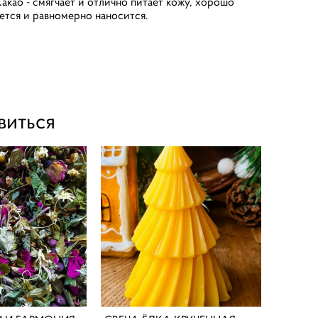
акао - смягчает и отлично питает кожу, хорошо
ется и равномерно наносится.
виться