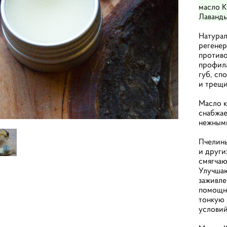
масло К
Лаванды
Натурал
регене
противо
профила
губ, с
и трещи
Масло к
снабжае
нежным
Пчелины
и други
смягчаю
Улучшаю
заживл
помощни
тонкую 
условий