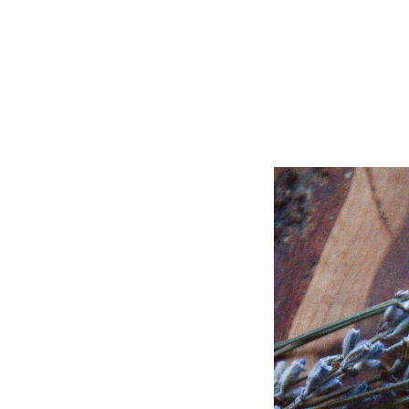
shop
>
все
>
бальзам для