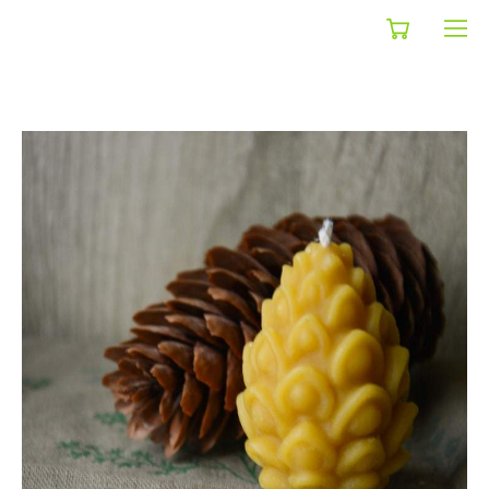
shop
>
свечи
>
свеча шишка