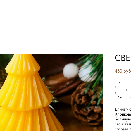
>
свеча ёлка крученная
СВЕ
450 pуб
Длина 9 
Хлопковы
большую 
свойства
сгорает 