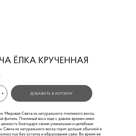
ЧА ЁЛКА КРУЧЕННАЯ
.
ДОБАВИТЬ В КОРЗИНУ
см. Медовая Свеча из натурального пчелиного воска.
й фитиль. Пчелиный воск еще с давних времен имел
ценность благодаря своим уникальным и целебным
м. Свеча из натурального воска горит дольше обычной и
полностью без остатка и образования сажи. Во время ее