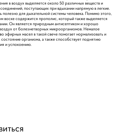
ения в воздух выделяется около 50 различных веществ и
соединений, поступающих при вдыхании напрямую в легкие.
ь полезно для дыхательной системы человека. Помимо этого,
ом воске содержится прополис, который также выделяется
ании. Он является природным антисептиком и хорошо
воздух от болезнетворных микроорганизмов. Немалое
во эфирных масел в такой свече помогает нормализовать и
 состояние организма, а также способствует поднятию
ия и успокоению.
виться