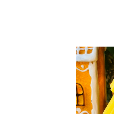
shop
>
новогодние скидки