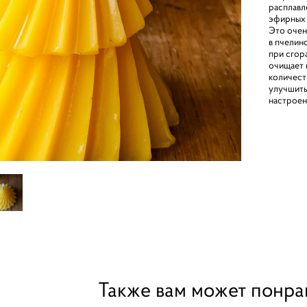
расплавл
эфирных 
Это очен
в пчелин
при сгор
очищает 
количест
улучшить
настроен
Также вам может понра