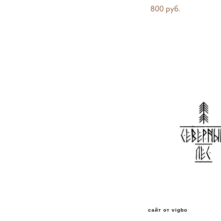
800 pуб.
сайт от vigbo