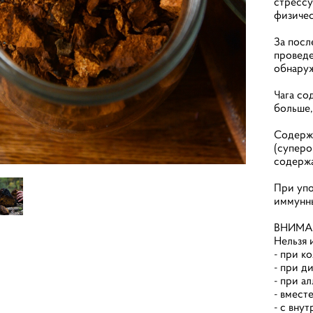
стрессу
физичес
За посл
проведе
обнаруж
Чага со
больше,
Содержа
(суперо
содержа
При упо
иммунны
ВНИМА
Нельзя 
- при ко
- при д
- при а
- вмест
- с вну