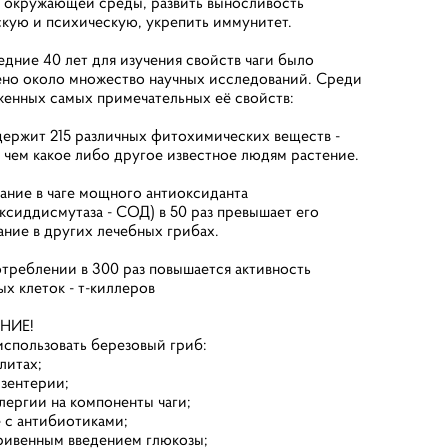
 окружающей среды, развить выносливость
кую и психическую, укрепить иммунитет.
едние 40 лет для изучения свойств чаги было
но около множество научных исследований. Среди
енных самых примечательных её свойств:
держит 215 различных фитохимических веществ -
 чем какое либо другое известное людям растение.
ние в чаге мощного антиоксиданта
ксиддисмутаза - СОД) в 50 раз превышает его
ние в других лечебных грибах.
треблении в 300 раз повышается активность
х клеток - т-киллеров
НИЕ!
использовать березовый гриб:
литах;
изентерии;
ллергии на компоненты чаги;
е с антибиотиками;
тривенным введением глюкозы;