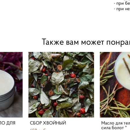
- при б
- при н
Также вам может понра
ЛО ДЛЯ
СБОР ХВОЙНЫЙ
Масло для тел
сила болот "