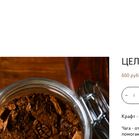
 гриб чага
ЦЕЛ
650 pуб
Крафт -
Чага - 
помогаю