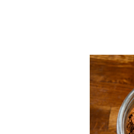
shop
>
все
>
целительный