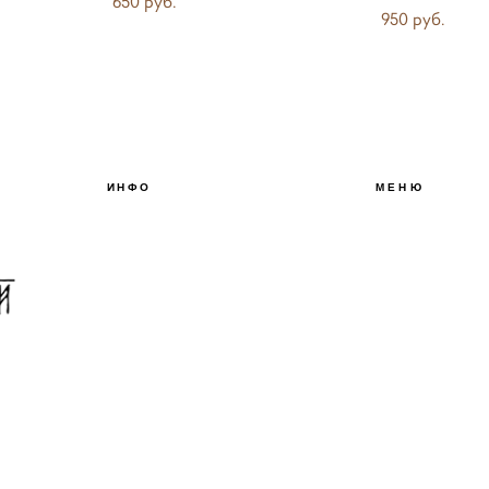
650 pуб.
950 pуб.
ИНФО
МЕНЮ
О БРЕНДЕ
БЛОГ
КОНТАКТЫ